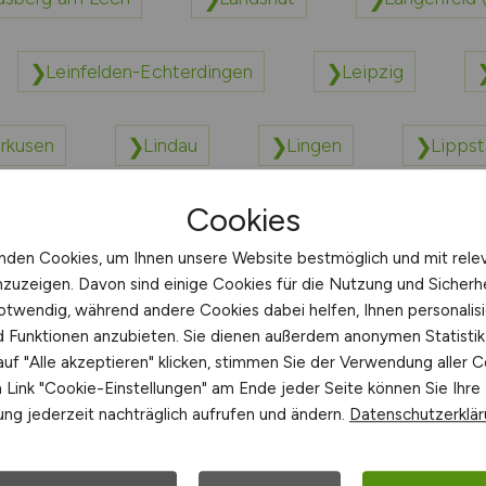
Leinfelden-Echterdingen
Leipzig
rkusen
Lindau
Lingen
Lippst
Cookies
Lübbecke
Lüdenscheid
Ludwigsburg
nden Cookies, um Ihnen unsere Website bestmöglich und mit rele
nzuzeigen. Davon sind einige Cookies für die Nutzung und Sicherh
otwendig, während andere Cookies dabei helfen, Ihnen personalisi
nd Funktionen anzubieten. Sie dienen außerdem anonymen Statisti
uf "Alle akzeptieren" klicken, stimmen Sie der Verwendung aller C
Link "Cookie-Einstellungen" am Ende jeder Seite können Sie Ihre
ng jederzeit nachträglich aufrufen und ändern.
Datenschutzerklä