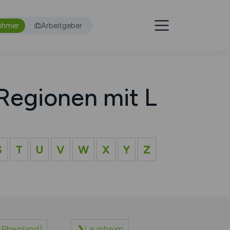
ehmer
Arbeitgeber
Regionen mit L
S
T
U
V
W
X
Y
Z
(Rheinland)
Laupheim