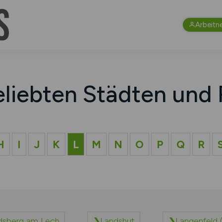
Arbeitn
eliebten Städten und 
H
I
J
K
L
M
N
O
P
Q
R
dsberg am Lech
Landshut
Langenfeld 