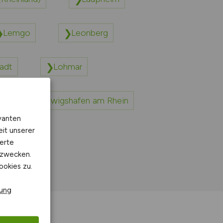
Lemgo
Leonberg
adt
Lohmar
Ludwigshafen am Rhein
vanten
eit unserer
erte
kzwecken.
ookies zu.
rung