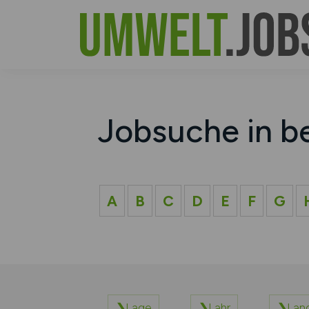
Jobsuche in b
A
B
C
D
E
F
G
Lage
Lahr
Lan