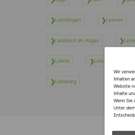
Leichlingen
Leimen
Leutkirch im Allgäu
Leve
Löhne
Lörrach
Wir verwe
Inhalten a
Lüneburg
Website n
Inhalte u
Wenn Sie a
Unter dem 
Entscheidu