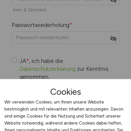
(min. 8 Zeichen)
Passwort­wiederholung
*
JA
*
, ich habe die
Datenschutzerklärung
zur Kenntnis
genommen.
Ich stimme zu, dass meine Daten und
Cookies
Angaben zur Beantwortung meiner
Anfrage elektronisch erhoben und
Wir verwenden Cookies, um Ihnen unsere Website
gespeichert werden.
bestmöglich und mit relevanten Inhalten anzuzeigen. Davon
sind einige Cookies für die Nutzung und Sicherheit unserer
Website notwendig, während andere Cookies dabei helfen,
Ihnen personalisierte Inhalte und Funktionen anzubieten. Sie