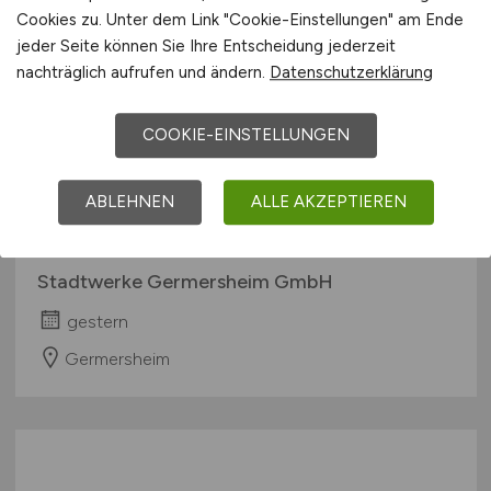
Cookies zu. Unter dem Link "Cookie-Einstellungen" am Ende
jeder Seite können Sie Ihre Entscheidung jederzeit
nachträglich aufrufen und ändern.
Datenschutzerklärung
COOKIE-EINSTELLUNGEN
Ingenieur
(m/w/d)
im Bereich
ABLEHNEN
ALLE AKZEPTIEREN
Wasser- und Abwassersysteme
Stadtwerke Germersheim GmbH
gestern
Germersheim