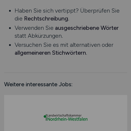
Niedersachsen
Praktikum
Haben Sie sich vertippt? Überprüfen Sie
Nordrhein-Westfalen
die
Rechtschreibung
.
Rheinland-Pfalz
Verwenden Sie
ausgeschriebene Wörter
Saarland
statt Abkürzungen.
Sachsen
Versuchen Sie es mit alternativen oder
Sachsen-Anhalt
allgemeineren Stichwörtern
.
Schleswig-Holstein
Thüringen
Deutschlandweit
Österreich
Weitere interessante Jobs:
Schweiz
Europa
International