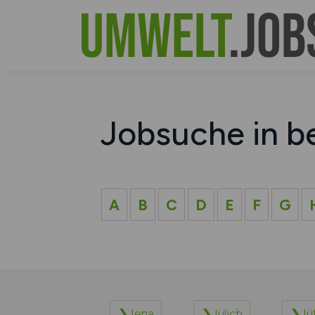
Jobsuche in b
A
B
C
D
E
F
G
Jena
Jülich
Jü