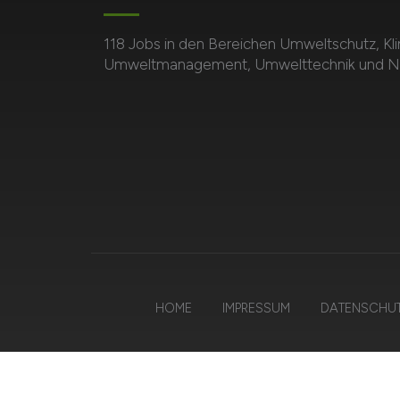
118 Jobs in den Bereichen Umweltschutz, Kl
Umweltmanagement, Umwelttechnik und Nac
HOME
IMPRESSUM
DATENSCHU
© 