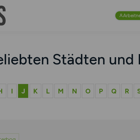
Arbeitn
eliebten Städten und 
H
I
J
K
L
M
N
O
P
Q
R
terbog