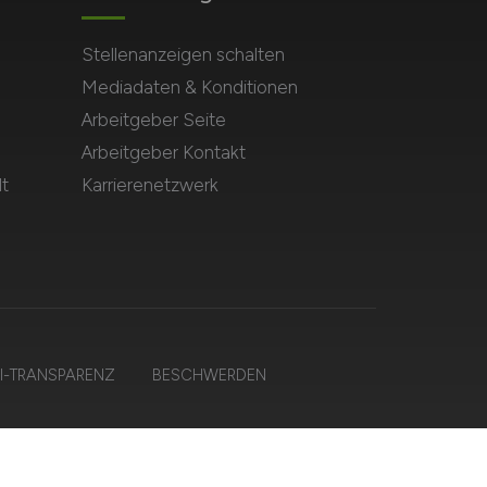
Stellenanzeigen schalten
Mediadaten & Konditionen
Arbeitgeber Seite
Arbeitgeber Kontakt
t
Karrierenetzwerk
I-TRANSPARENZ
BESCHWERDEN
en.