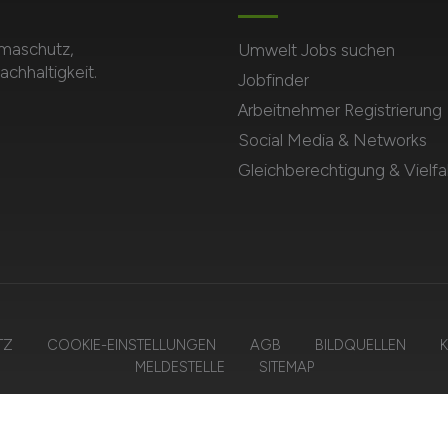
imaschutz,
Umwelt Jobs suchen
hhaltigkeit.
Jobfinder
Arbeitnehmer Registrierung
Social Media & Networks
Gleichberechtigung & Vielfal
TZ
COOKIE-EINSTELLUNGEN
AGB
BILDQUELLEN
K
MELDESTELLE
SITEMAP
2026 UMWELT.JOBS – ZIEGELER MEDIEN GMBH • Alle Rechte vorbehalt