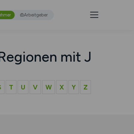
ehmer
Arbeitgeber
Regionen mit J
S
T
U
V
W
X
Y
Z