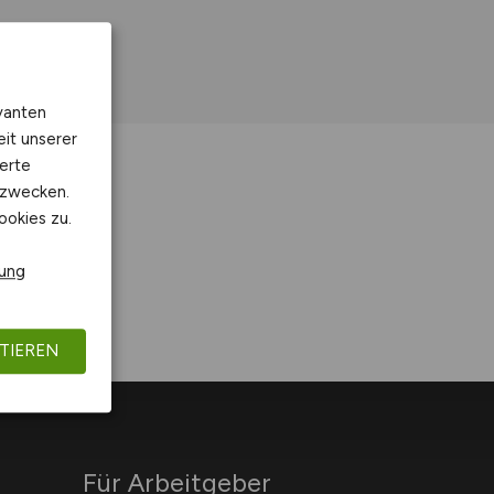
vanten
eit unserer
erte
kzwecken.
ookies zu.
rung
TIEREN
Für Arbeitgeber