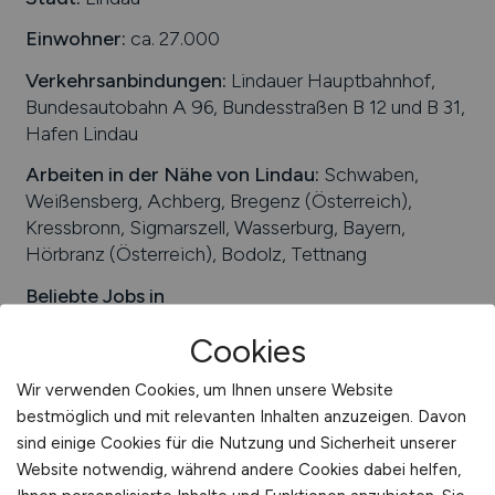
International
Einwohner:
ca. 27.000
Verkehrsanbindungen:
Lindauer Hauptbahnhof,
Bundesautobahn A 96, Bundesstraßen B 12 und B 31,
Hafen Lindau
Arbeiten in der Nähe von
Lindau
:
Schwaben,
Weißensberg, Achberg, Bregenz (Österreich),
Kressbronn, Sigmarszell, Wasserburg, Bayern,
Hörbranz (Österreich), Bodolz, Tettnang
Beliebte Jobs in
Lindau
/Branchen
:
Gesundheitswesen, IT,
Cookies
Gastronomie, Schifffahrt, Tourismus, Chemie,
Landwirtschaft, Maschinenbau, Produktion
Wir verwenden Cookies, um Ihnen unsere Website
Beliebte Arbeitgeber in
Lindau
, die attraktive
bestmöglich und mit relevanten Inhalten anzuzeigen. Davon
Jobangebote bieten
:
Schuster Chemie GmbH &
sind einige Cookies für die Nutzung und Sicherheit unserer
Co. KG, Asklepios Klinik Lindau, Continental – ADC
Website notwendig, während andere Cookies dabei helfen,