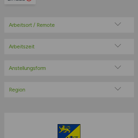
Arbeitsort / Remote
Vor Ort (kein Home-Office)
Home-Office möglich / Hybrid
Arbeitszeit
100% Remote
Vollzeit
Überwiegend Remote (>50%)
Teilzeit
Anstellungsform
Remote aus dem Ausland möglich
Festanstellung
befristete Anstellung
Region
Leitung / Führung
Baden-Württemberg
Geschäftsleitung / Vorstand
Bayern
Projektarbeit / Freelancer
Berlin
Arbeitnehmerüberlassung
Brandenburg
geringfügige Beschäftigung / Minijob
Bremen