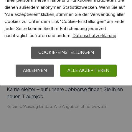
Automotive Distance Control Systems GmbH,
Ihnen personalisierte Inhalte und Funktionen anzubieten. Sie
ENGIE Refrigeration GmbH, Metzeler, Lindauer
dienen außerdem anonymen Statistikzwecken. Wenn Sie auf
Bodensee Fruchtsäfte GmbH, Siemens Industry
"Alle akzeptieren" klicken, stimmen Sie der Verwendung aller
Software GmbH, CMORE Automotive GmbH,
Cookies zu. Unter dem Link "Cookie-Einstellungen" am Ende
Liebherr Elektronik GmbH, Lindauer Dornier GmbH,
jeder Seite können Sie Ihre Entscheidung jederzeit
Xomox International GmbH & Co.
nachträglich aufrufen und ändern.
Datenschutzerklärung
Einfach online aktuelle Stellenangebote in
Lindau
COOKIE-EINSTELLUNGEN
und Umgebung suchen. Informieren Sie sich auf
unserem Stellenmarkt über Jobangebote und
Karriereperspektiven in
Lindau
.
ABLEHNEN
ALLE AKZEPTIEREN
Machen Sie den nächsten Schritt auf der
Karriereleiter – auf unsere Jobbörse finden Sie ihren
neuen Traumjob.
Kurzinfo/Auszug Lindau. Alle Angaben ohne Gewähr.