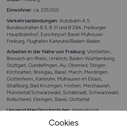
International
Einwohner:
ca. 235.000
Verkehrsanbindungen:
Autobahn A 5,
Bundesstraßen B 3, B 31 und B 294, Freiburger
Hauptbahnhof, EuroAirport Basel-Mulhouse-
Freiburg, Flughafen Karlsruhe/Baden-Baden
Arbeiten in der Nähe von
Freiburg
:
Vörstetten,
Breisach am Rhein, Umkirch, Baden-Württemberg,
Stuttgart, Gundelfingen, Au, Oberried, Stegen
Kirchzarten, Breisgau, Basel, March, Merdingen,
Gottenheim, Karlsruhe, Mülhausen im Elsass,
Straßburg, Bad Krozingen, Horben, Merzhausen,
Münstertal/Schwarzwald, Schallstadt, Schwarzwald,
Bollschweil, Ebringen, Basel, Glottertal
Universitäten/Hochschulen:
International
University of Cooperative Education, Design und
Cookies
Populäre Musik, Pädagogische Hochschule Freiburg,