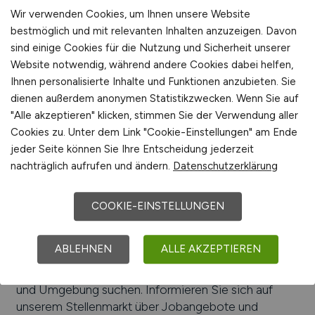
Albert-Ludwigs-Universität, Hochschule für Kunst
Wir verwenden Cookies, um Ihnen unsere Website
bestmöglich und mit relevanten Inhalten anzuzeigen. Davon
Beliebte Jobs in
Freiburg
/Branchen
:
Solartechnik,
sind einige Cookies für die Nutzung und Sicherheit unserer
Biotechnologie, Informations- und
Website notwendig, während andere Cookies dabei helfen,
Medientechnologie, Dienstleistungen,
Ihnen personalisierte Inhalte und Funktionen anzubieten. Sie
Medizintechnik, Tourismus, Gesundheitswesen
dienen außerdem anonymen Statistikzwecken. Wenn Sie auf
Beliebte Arbeitgeber in
Freiburg
, die attraktive
"Alle akzeptieren" klicken, stimmen Sie der Verwendung aller
Jobangebote bieten
:
badenova AG & Co. KG,
Cookies zu. Unter dem Link "Cookie-Einstellungen" am Ende
North Grumman Litef GmbH, Michael Weinig AG,
jeder Seite können Sie Ihre Entscheidung jederzeit
Haufe-Lexware GmbH & Co. KG,
nachträglich aufrufen und ändern.
Datenschutzerklärung
Schwarzwaldmilch, TDK-Micronas GmbH,
ZAHORANSKY AG, EFD Induction GmbH, Rudolf
COOKIE-EINSTELLUNGEN
Haufe Verlag GmbH & Co. KG, Stadt Freiburg,
Jedox AG, GE Healthcare Europe GmbH, Paragon
Software Group, Universitätsklinikum Freiburg
ABLEHNEN
ALLE AKZEPTIEREN
Einfach online aktuelle Stellenangebote in
Freiburg
und Umgebung suchen. Informieren Sie sich auf
unserem Stellenmarkt über Jobangebote und