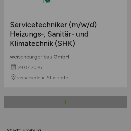
Berufseinstieg / Trainee
Hamburg
Bachelor-/ Master-/ Diplom-Arbeit
Hessen
Studentenjobs / Werkstudenten
Servicetechniker
(m/w/d)
Mecklenburg-Vorpommern
Ausbildung / Studium
Heizungs-, Sanitär- und
Niedersachsen
Praktikum
Klimatechnik (SHK)
Nordrhein-Westfalen
Rheinland-Pfalz
weisenburger bau GmbH
Saarland
29.07.2026
Sachsen
Sachsen-Anhalt
verschiedene Standorte
Schleswig-Holstein
Thüringen
Deutschlandweit
1
Österreich
Schweiz
Europa
Stadt:
Freiburg