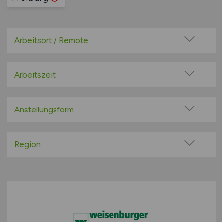
Arbeitsort / Remote
Vor Ort (kein Home-Office)
Home-Office möglich / Hybrid
Arbeitszeit
100% Remote
Vollzeit
Überwiegend Remote (>50%)
Teilzeit
Anstellungsform
Remote aus dem Ausland möglich
Festanstellung
befristete Anstellung
Region
Leitung / Führung
Baden-Württemberg
Geschäftsleitung / Vorstand
Bayern
Projektarbeit / Freelancer
Berlin
Arbeitnehmerüberlassung
Brandenburg
geringfügige Beschäftigung / Minijob
Bremen