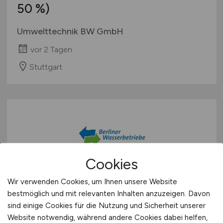
50 %)
Umwelttechnik BW GmbH
vor 2 Tagen
Stuttgart
Cookies
Mitarbeiter:in von
Wir verwenden Cookies, um Ihnen unsere Website
bestmöglich und mit relevanten Inhalten anzuzeigen. Davon
Spezialfahrzeugen in der
sind einige Cookies für die Nutzung und Sicherheit unserer
Inspektion - Region Tempelhof /
Website notwendig, während andere Cookies dabei helfen,