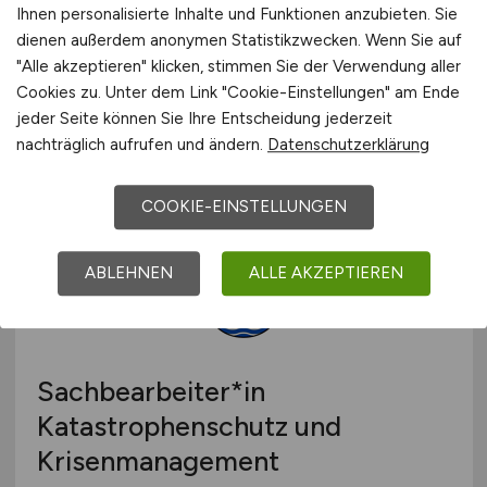
Schöneberg
(w/m/d)
Ihnen personalisierte Inhalte und Funktionen anzubieten. Sie
dienen außerdem anonymen Statistikzwecken. Wenn Sie auf
Berliner Wasserbetriebe
"Alle akzeptieren" klicken, stimmen Sie der Verwendung aller
Cookies zu. Unter dem Link "Cookie-Einstellungen" am Ende
vor 2 Tagen
jeder Seite können Sie Ihre Entscheidung jederzeit
Berlin
nachträglich aufrufen und ändern.
Datenschutzerklärung
COOKIE-EINSTELLUNGEN
ABLEHNEN
ALLE AKZEPTIEREN
Sachbearbeiter*in
Katastrophenschutz und
Krisenmanagement