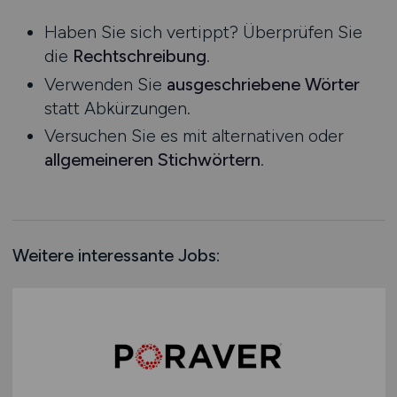
Niedersachsen
Praktikum
Haben Sie sich vertippt? Überprüfen Sie
Nordrhein-Westfalen
die
Rechtschreibung
.
Rheinland-Pfalz
Verwenden Sie
ausgeschriebene Wörter
Saarland
statt Abkürzungen.
Sachsen
Versuchen Sie es mit alternativen oder
Sachsen-Anhalt
allgemeineren Stichwörtern
.
Schleswig-Holstein
Thüringen
Deutschlandweit
Österreich
Weitere interessante Jobs:
Schweiz
Europa
International