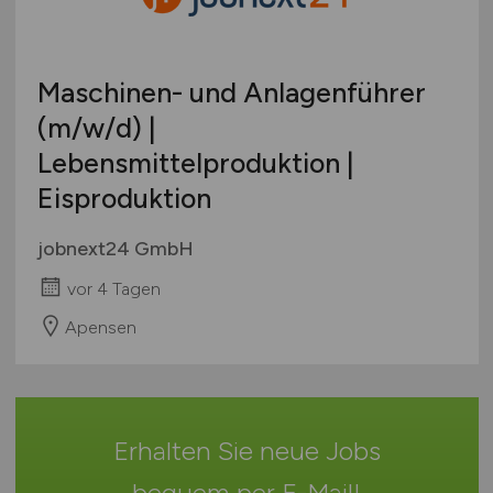
Berufseinstieg / Trainee
Hamburg
Bachelor-/ Master-/ Diplom-Arbeit
Hessen
Studentenjobs / Werkstudenten
Maschinen- und Anlagenführer
Mecklenburg-Vorpommern
Ausbildung / Studium
(m/w/d)
|
Niedersachsen
Praktikum
Lebensmittelproduktion |
Nordrhein-Westfalen
Rheinland-Pfalz
Eisproduktion
Saarland
jobnext24 GmbH
Sachsen
Sachsen-Anhalt
vor 4 Tagen
Schleswig-Holstein
Apensen
Thüringen
Deutschlandweit
Österreich
Schweiz
Erhalten Sie neue Jobs
Europa
bequem per
E-Mail
!