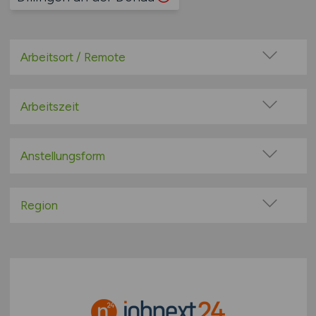
Arbeitsort / Remote
Vor Ort (kein Home-Office)
Home-Office möglich / Hybrid
Arbeitszeit
100% Remote
Vollzeit
Überwiegend Remote (>50%)
Teilzeit
Anstellungsform
Remote aus dem Ausland möglich
Festanstellung
befristete Anstellung
Region
Leitung / Führung
Baden-Württemberg
Geschäftsleitung / Vorstand
Bayern
Projektarbeit / Freelancer
Berlin
Arbeitnehmerüberlassung
Brandenburg
geringfügige Beschäftigung / Minijob
Bremen