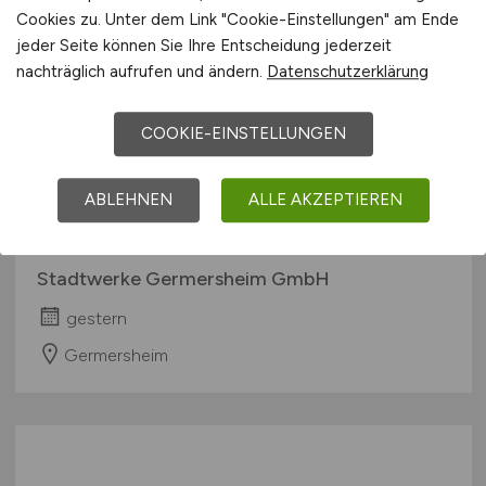
Cookies zu. Unter dem Link "Cookie-Einstellungen" am Ende
jeder Seite können Sie Ihre Entscheidung jederzeit
nachträglich aufrufen und ändern.
Datenschutzerklärung
COOKIE-EINSTELLUNGEN
Ingenieur
(m/w/d)
im Bereich
ABLEHNEN
ALLE AKZEPTIEREN
Wasser- und Abwassersysteme
Stadtwerke Germersheim GmbH
gestern
Germersheim