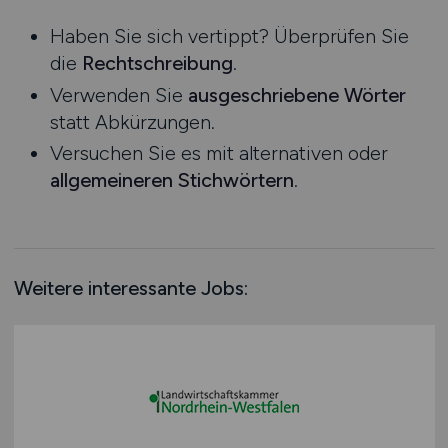
Niedersachsen
Praktikum
Haben Sie sich vertippt? Überprüfen Sie
Nordrhein-Westfalen
die
Rechtschreibung
.
Rheinland-Pfalz
Verwenden Sie
ausgeschriebene Wörter
Saarland
statt Abkürzungen.
Sachsen
Versuchen Sie es mit alternativen oder
Sachsen-Anhalt
allgemeineren Stichwörtern
.
Schleswig-Holstein
Thüringen
Deutschlandweit
Österreich
Weitere interessante Jobs:
Schweiz
Europa
International