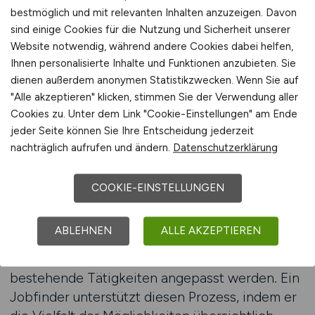
fundierten Entscheidungen. Arbeitgeber
bestmöglich und mit relevanten Inhalten anzuzeigen. Davon
veröffentlichen ihre Stellenanzeigen auf
sind einige Cookies für die Nutzung und Sicherheit unserer
Website notwendig, während andere Cookies dabei helfen,
spezialisierten Portalen, sodass Arbeitnehmer
Ihnen personalisierte Inhalte und Funktionen anzubieten. Sie
frühzeitig erkennen können, welche
dienen außerdem anonymen Statistikzwecken. Wenn Sie auf
grundlegenden Tätigkeiten derzeit nachgefragt
"Alle akzeptieren" klicken, stimmen Sie der Verwendung aller
sind.
Cookies zu. Unter dem Link "Cookie-Einstellungen" am Ende
jeder Seite können Sie Ihre Entscheidung jederzeit
Für Arbeitnehmer in grundlegenden
nachträglich aufrufen und ändern.
Datenschutzerklärung
Umweltbereichen ist es besonders wichtig,
offen für neue Themen zu bleiben und die
COOKIE-EINSTELLUNGEN
eigenen Fähigkeiten kontinuierlich
weiterzuentwickeln. Ökologische
ABLEHNEN
ALLE AKZEPTIEREN
Fragestellungen verändern sich dynamisch,
wodurch neue Aufgabenfelder entstehen und
bestehende Tätigkeiten angepasst werden. Ein
Jobfinder unterstützt diesen Prozess, indem er