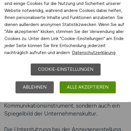
veröffentlichen.
sind einige Cookies für die Nutzung und Sicherheit unserer
Website notwendig, während andere Cookies dabei helfen,
Ihnen personalisierte Inhalte und Funktionen anzubieten. Sie
Eine gelungene Anzeige spricht Kopf und Herz
dienen außerdem anonymen Statistikzwecken. Wenn Sie auf
gleichermaßen an. Sie vermittelt die
"Alle akzeptieren" klicken, stimmen Sie der Verwendung aller
Anforderungen klar, aber auch die Werte und
Cookies zu. Unter dem Link "Cookie-Einstellungen" am Ende
Visionen des Unternehmens. Fachkräfte, die in
jeder Seite können Sie Ihre Entscheidung jederzeit
nachhaltigen Branchen arbeiten, wollen
nachträglich aufrufen und ändern.
Datenschutzerklärung
verstehen, welchen Beitrag sie leisten können –
sowohl für das Unternehmen als auch für
COOKIE-EINSTELLUNGEN
Umwelt und Gesellschaft. Eine Beratung hilft,
diese Botschaft präzise zu formulieren und
ABLEHNEN
ALLE AKZEPTIEREN
authentisch zu präsentieren. Denn eine
überzeugende Anzeige ist nicht nur ein
Kommunikationsinstrument, sondern auch ein
Spiegelbild der Unternehmenskultur.
Die Unterstützung bei der Anzeigenerstellung