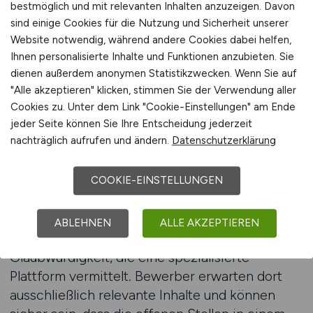
bestmöglich und mit relevanten Inhalten anzuzeigen. Davon
Ausrichtung. Bewerber nutzen das Portal
sind einige Cookies für die Nutzung und Sicherheit unserer
gezielt, um sich über Entwicklungen im
Website notwendig, während andere Cookies dabei helfen,
Umweltsektor zu informieren und passende
Ihnen personalisierte Inhalte und Funktionen anzubieten. Sie
Tätigkeiten zu finden. Dadurch entsteht ein
dienen außerdem anonymen Statistikzwecken. Wenn Sie auf
natürlicher Zugang zu Personen, die nicht
"Alle akzeptieren" klicken, stimmen Sie der Verwendung aller
zufällig, sondern bewusst eine berufliche
Cookies zu. Unter dem Link "Cookie-Einstellungen" am Ende
Veränderung im Umweltbereich anstreben.
jeder Seite können Sie Ihre Entscheidung jederzeit
nachträglich aufrufen und ändern.
Datenschutzerklärung
Diese inhaltliche Passung hat erheblichen
Einfluss auf die Qualität der Bewerbungen und
die Effizienz des gesamten
COOKIE-EINSTELLUNGEN
Recruitingprozesses.
ABLEHNEN
ALLE AKZEPTIEREN
Unternehmen profitieren zudem von der
Glaubwürdigkeit, die eine spezialisierte
Plattform vermittelt. Bewerber erwarten dort
ausschließlich relevante Inhalte und können