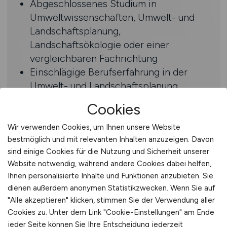
Abgeschlossenes Studium in
Umweltwissenschaften, Umwelt- und
Landschaftsplanung,
Landschaftsökologie oder einer
vergleichbaren Fachrichtung
Einschlägige Berufserfahrung in der
Umwelt- und Landschaftsplanung,
idealerweise in einem
Cookies
Beratungsunternehmen oder in der
öffentlichen Verwaltung
Wir verwenden Cookies, um Ihnen unsere Website
Fundierte Kenntnisse in den Bereichen
bestmöglich und mit relevanten Inhalten anzuzeigen. Davon
sind einige Cookies für die Nutzung und Sicherheit unserer
Umwelt- und Naturschutz, Boden- und
Website notwendig, während andere Cookies dabei helfen,
Wasserschutz, Lärmschutz sowie
Ihnen personalisierte Inhalte und Funktionen anzubieten. Sie
Abfallwirtschaft
dienen außerdem anonymen Statistikzwecken. Wenn Sie auf
Erfahrung in der Bearbeitung
"Alle akzeptieren" klicken, stimmen Sie der Verwendung aller
umweltrechtlicher Verfahren und
Cookies zu. Unter dem Link "Cookie-Einstellungen" am Ende
fachlicher Prüfungen
jeder Seite können Sie Ihre Entscheidung jederzeit