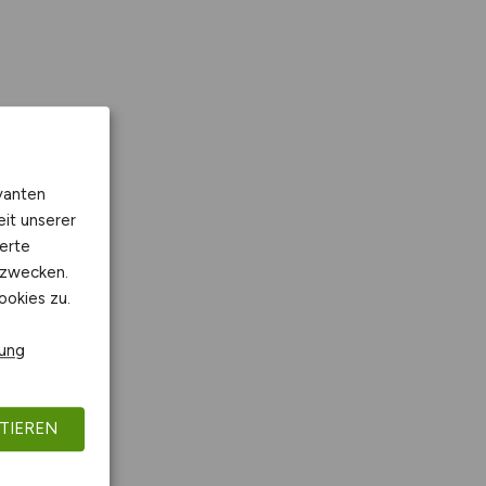
vanten
eit unserer
erte
kzwecken.
ookies zu.
rung
TIEREN