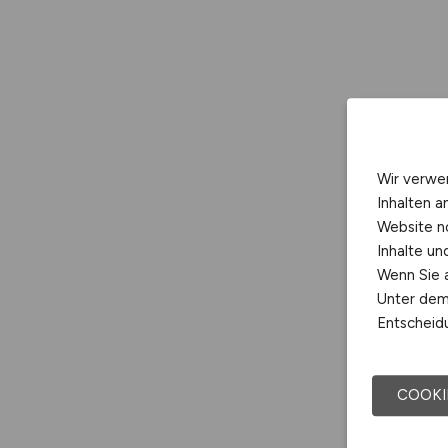
Wir verwe
Inhalten a
Website n
Inhalte u
Wenn Sie a
Unter dem 
Entscheidu
COOKI